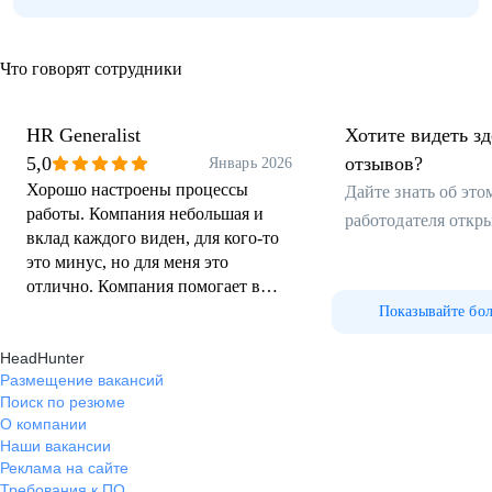
Что говорят сотрудники
HR Generalist
Хотите видеть з
5,0
отзывов?
Январь 2026
Хорошо настроены процессы
Дайте знать об эт
работы. Компания небольшая и
работодателя откр
вклад каждого виден, для кого-то
это минус, но для меня это
отлично. Компания помогает в
развитии - ИПР, курсы.
Показывайте бо
Адекватное руководство Зп в
HeadHunter
рынке
Размещение вакансий
Поиск по резюме
О компании
Наши вакансии
Реклама на сайте
Требования к ПО