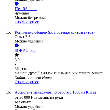
ITea RS d.o.o.
Армения
Можно без резюме
Откликнуться
Комплаенс-офицер (по проверке контрагентов)
Опыт 3-6 лет
Можно удалённо
SORP Group
3.9
•
36
отзывов
эмират Дубай, Хадаэк Мухаммед Бин Рашид, Барша
Хайтс, Tameem House
Откликнуться
Ассистент менеджера по работе с 1688 из Китая
от
30 000
₽
за месяц,
на руки
Без опыта
Можно удалённо