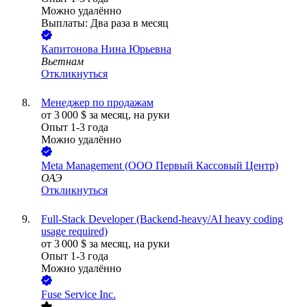
Можно удалённо
Выплаты: Два раза в месяц
Капитонова Нина Юрьевна
Вьетнам
Откликнуться
Менеджер по продажам
от
3 000
$
за месяц,
на руки
Опыт 1-3 года
Можно удалённо
Meta Management (ООО Первый Кассовый Центр)
ОАЭ
Откликнуться
Full-Stack Developer (Backend-heavy/AI heavy coding
usage required)
от
3 000
$
за месяц,
на руки
Опыт 1-3 года
Можно удалённо
Fuse Service Inc.