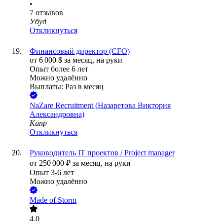
•
7
отзывов
Убуд
Откликнуться
Финансовый директор (CFO)
от
6 000
$
за месяц,
на руки
Опыт более 6 лет
Можно удалённо
Выплаты: Раз в месяц
NaZare Recruitment (Назаретова Виктория
Александровна)
Кипр
Откликнуться
Руководитель IT проектов / Project manager
от
250 000
₽
за месяц,
на руки
Опыт 3-6 лет
Можно удалённо
Made of Storm
4.0